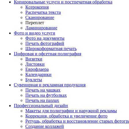
Копировальные услуги и постпечатная обработка
Ксерокопия
Распечатка текста
Сканирование
Переплет
Ламинирование
Фото и видео услуги
Фото на документы
Печать фотографий
Широкоформатная печать
Цифровая и офсетная полиграфия
Визитки
Листовки
Еврофлаера
Календарики
Буклеты
Сувенирная и рекламная продукция
Печать на чашках
Печать на футболках
Печать на пазлах
Профессиональный дизайн
Макеты для полиграфии и наружной рекламы
Коррекция, обработка и увеличение фото
Ретушь, обработка и восстановление старых фотог
Создание коллажей