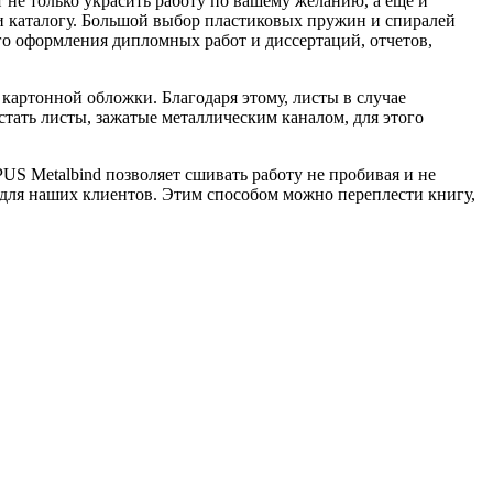
не только украсить работу по вашему желанию, а еще и
и каталогу. Большой выбор пластиковых пружин и спиралей
ого оформления дипломных работ и диссертаций, отчетов,
картонной обложки. Благодаря этому, листы в случае
стать листы, зажатые металлическим каналом, для этого
S Metalbind позволяет сшивать работу не пробивая и не
для наших клиентов. Этим способом можно переплести книгу,