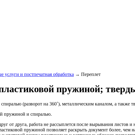
е услуги и постпечатная обработка
→
Переплет
 пластиковой пружиной; тверд
спиралью (разворот на 360
˚
), металлическим каналом, а также 
ой пружиной и спиралью.
друг от друга, работа не рассыплется после вырывания листов и
ластиковой пружиной позволяет раскрыть документ более, чем н