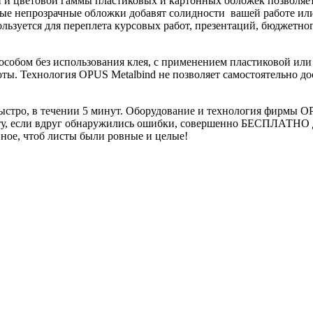
 и цветовой гаммы пластиковых и картонных обложек позволяет 
ные непрозрачные обложки добавят солидности вашей работе ил
ользуется для переплета курсовых работ, презентаций, бюджетн
обом без использования клея, с применением пластиковой или 
оты. Технология OPUS Metalbind не позволяет самостоятельно до
стро, в течении 5 минут. Оборудование и технология фирмы OPU
боту, если вдруг обнаружились ошибки, совершенно БЕСПЛАТНО 
вное, чтоб листы были ровные и целые!