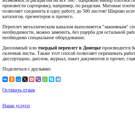
возможность раскрытия на все 360
˚
. Широкий выбор плотности
произвести сортировку, например, по разделам. Матовые плот
позволяет соединить в одну работу до 500 листов! Широко исп
каталогов, презентеров и прочего.
Переплет металлическим каналом выполняется "зажимным" спос
необходимости, можно заменить, без ущерба для остальной раб
необходимо специальное оборудование.
Дипломный или
твердый переплет в Донецке
производится бы
склеивая листы. Также этот способ позволяет перешивать ра
диссертацию, диплом, журнал, пакет документов и прочее, гла
Поделиться с друзьями:
Оставить отзыв
Наши услуги